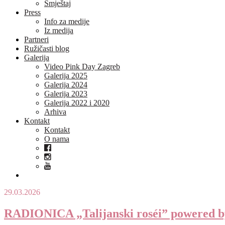
Smještaj
Press
Info za medije
Iz medija
Partneri
Ružičasti blog
Galerija
Video Pink Day Zagreb
Galerija 2025
Galerija 2024
Galerija 2023
Galerija 2022 i 2020
Arhiva
Kontakt
Kontakt
O nama
29.03.2026
RADIONICA „Talijanski roséi” powered b