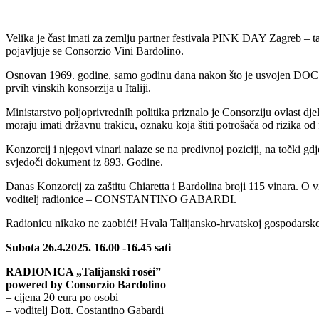
Velika je čast imati za zemlju partner festivala PINK DAY Zagreb – ta
pojavljuje se Consorzio Vini Bardolino.
Osnovan 1969. godine, samo godinu dana nakon što je usvojen DOC – d
prvih vinskih konsorzija u Italiji.
Ministarstvo poljoprivrednih politika priznalo je Consorziju ovlast d
moraju imati državnu trakicu, oznaku koja štiti potrošača od rizika od fa
Konzorcij i njegovi vinari nalaze se na predivnoj poziciji, na točki g
svjedoči dokument iz 893. Godine.
Danas Konzorcij za zaštitu Chiaretta i Bardolina broji 115 vinara. O 
voditelj radionice – CONSTANTINO GABARDI.
Radionicu nikako ne zaobići! Hvala Talijansko-hrvatskoj gospodarsk
Subota 26.4.2025. 16.00 -16.45 sati
RADIONICA „Talijanski roséi”
powered by Consorzio Bardolino
– cijena 20 eura po osobi
– voditelj Dott. Costantino Gabardi