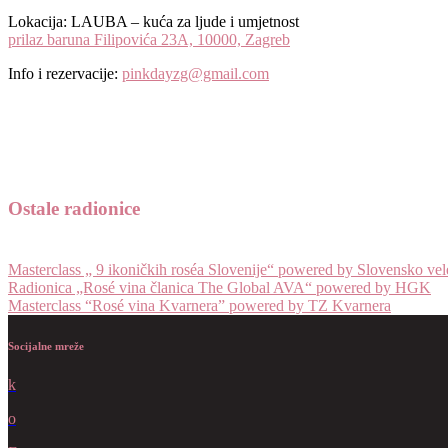
Lokacija: LAUBA – kuća za ljude i umjetnost
prilaz baruna Filipovića 23A, 10000, Zagreb
Info i rezervacije:
pinkdayzg@gmail.com
Ostale radionice
Masterclass „ 9 ikoničkih roséa Slovenije“ powered by Slovensko ve
Radionica „Rosé vina članica The Global AVA“ powered by HGK
Masterclass “Rosé vina Kvarnera” powered by TZ Kvarnera
Socijalne mreže
k
o