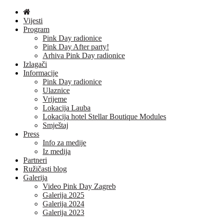
Vijesti
Program
Pink Day radionice
Pink Day After party!
Arhiva Pink Day radionice
Izlagači
Informacije
Pink Day radionice
Ulaznice
Vrijeme
Lokacija Lauba
Lokacija hotel Stellar Boutique Modules
Smještaj
Press
Info za medije
Iz medija
Partneri
Ružičasti blog
Galerija
Video Pink Day Zagreb
Galerija 2025
Galerija 2024
Galerija 2023