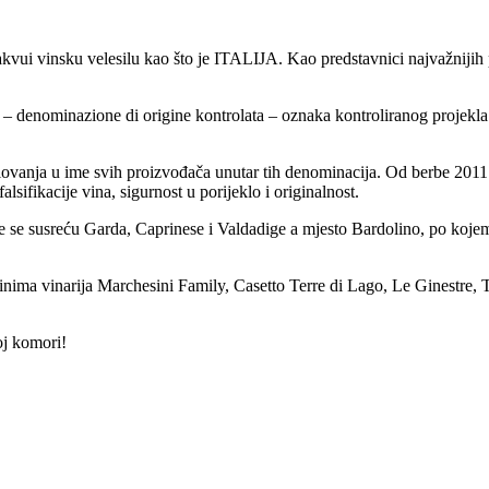
kvui vinsku velesilu kao što je ITALIJA. Kao predstavnici najvažnijih p
enominazione di origine kontrolata – oznaka kontroliranog projekla Co
jelovanja u ime svih proizvođača unutar tih denominacija. Od berbe 2011
lsifikacije vina, sigurnost u porijeklo i originalnost.
dje se susreću Garda, Caprinese i Valdadige a mjesto Bardolino, po koje
vinima vinarija Marchesini Family, Casetto Terre di Lago, Le Ginestre, 
oj komori!