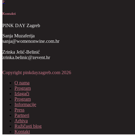
F
Kontakti
PINK DAY Zagreb
Sanja Muzaferija
sanja@womenonwine.com.hr
Zrinka Jelić-Belinić
zrinka.belinic@zevent.hr
Copyright pinkdayzagreb.com 2026
O nama
Program
Izlagači
Program
Informacije
Press
Partneri
Arhiva
Ružičasti blog
Kontakt