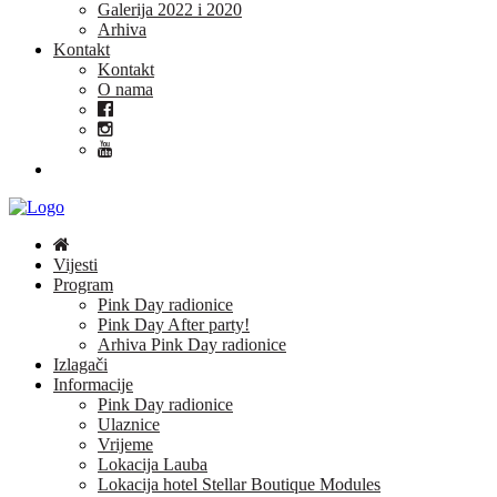
Galerija 2022 i 2020
Arhiva
Kontakt
Kontakt
O nama
Vijesti
Program
Pink Day radionice
Pink Day After party!
Arhiva Pink Day radionice
Izlagači
Informacije
Pink Day radionice
Ulaznice
Vrijeme
Lokacija Lauba
Lokacija hotel Stellar Boutique Modules